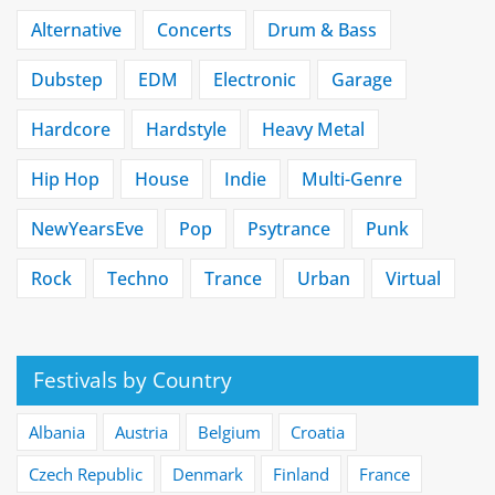
Alternative
Concerts
Drum & Bass
Dubstep
EDM
Electronic
Garage
Hardcore
Hardstyle
Heavy Metal
Hip Hop
House
Indie
Multi-Genre
NewYearsEve
Pop
Psytrance
Punk
Rock
Techno
Trance
Urban
Virtual
Festivals by Country
Albania
Austria
Belgium
Croatia
Czech Republic
Denmark
Finland
France