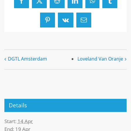
Facebook
X
Reddit
LinkedIn
WhatsApp
Tumblr
Pinterest
Vk
Email
DGTL Amsterdam
Loveland Van Oranje
Details
Start:
14 Apr
End:
19 Apr