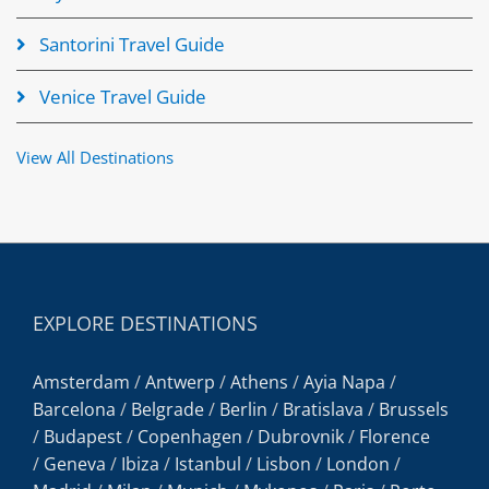
Santorini Travel Guide
Venice Travel Guide
View All Destinations
EXPLORE DESTINATIONS
Amsterdam
/
Antwerp
/
Athens
/
Ayia Napa
/
Barcelona
/
Belgrade
/
Berlin
/
Bratislava
/
Brussels
/
Budapest
/
Copenhagen
/
Dubrovnik
/
Florence
/
Geneva
/
Ibiza
/
Istanbul
/
Lisbon
/
London
/